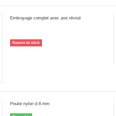
Embrayage complet avec axe révisé
révisé prêt à monter, nouvelles bagues, nouvelles masselotes,
nouvelles vis et ressorts
Rupture de stock
Poulie nylon d 8 mm