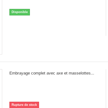
Numéro figure : 15
Disponible
Embrayage complet avec axe et masselottes...
pour monter sur un axe cylindrique diamètre 3/4'' (19.05mm)
avec clavette (convient aux moteurs Honda GX160 type QX
Avec reprise 200€ HTVA de votre ancien embrayage complet et
révisable. Frais de port non compris.
Rupture de stock