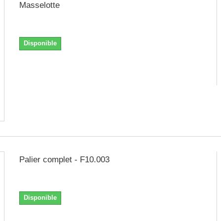
Masselotte
Numéro figure : F13.006 Prix unitaire
Disponible
Palier complet - F10.003
Numéro figure : 3
Disponible